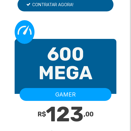
CONTRATAR AGORA!
600
MEGA
GAMER
123
R$
,
00